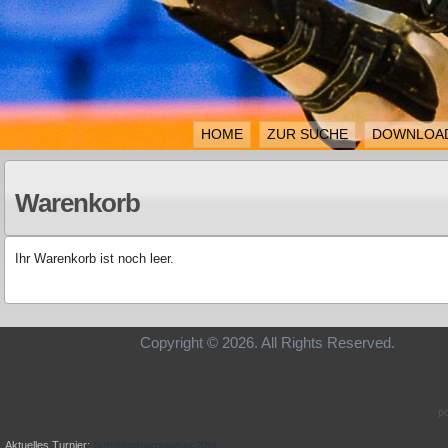
HOME
ZUR SUCHE
DOWNLOA
Warenkorb
Ihr Warenkorb ist noch leer.
Copyright © 2026. All Rights Re
p
Bundeschampionat 2019
Aktuelles Turnier: