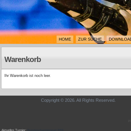
HOME
ZUR SUCHE
DOWNLOA
Warenkorb
Ihr Warenkorb ist noch leer.
Copyright © 2026. All Rights Re
p
Bundeschampionat 2019
Aktuelles Turnier: