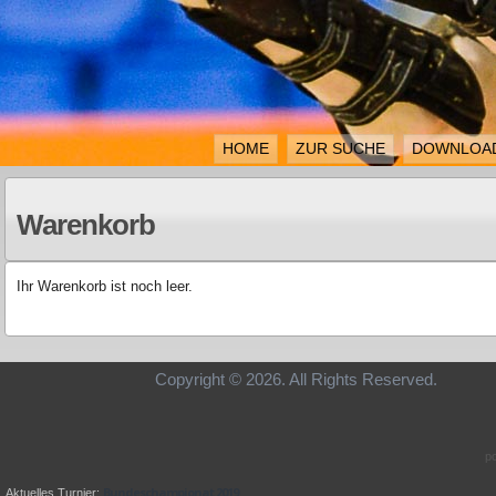
HOME
ZUR SUCHE
DOWNLOA
Warenkorb
Ihr Warenkorb ist noch leer.
Copyright © 2026. All Rights Re
p
Bundeschampionat 2019
Aktuelles Turnier: