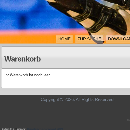
HOME
ZUR SUCHE
DOWNLOA
Warenkorb
Ihr Warenkorb ist noch leer.
Copyright © 2026. All Rights Re
p
Bundeschampionat 2019
Aktuelles Turnier: