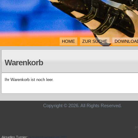
HOME
ZUR SUCHE
DOWNLOA
Warenkorb
Ihr Warenkorb ist noch leer.
Copyright © 2026. All Rights Re
p
Bundeschampionat 2019
Aktuelles Turnier: