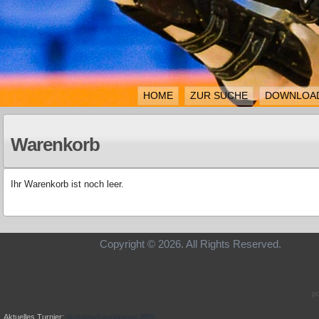
HOME
ZUR SUCHE
DOWNLOA
Warenkorb
Ihr Warenkorb ist noch leer.
Copyright © 2026. All Rights Re
p
Bundeschampionat 2019
Aktuelles Turnier: