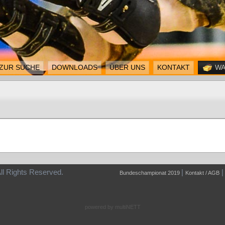
ZUR SUCHE
DOWNLOADS
ÜBER UNS
KONTAKT
WA
026. All Rights Reserved.
|
Bundeschampionat 2019
Kontakt / AGB
powered by multiNETT