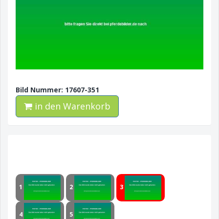
Bild Nummer: 17607-351
in den Warenkorb
1
2
3
4
5