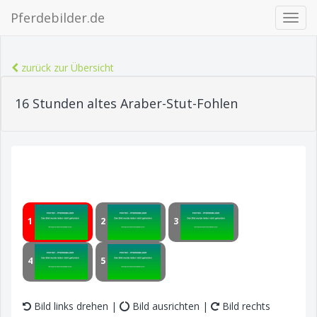
Pferdebilder.de
Navig
ein-/
zurück zur Übersicht
16 Stunden altes Araber-Stut-Fohlen
1
2
3
4
5
Bild links drehen |
Bild ausrichten |
Bild rechts