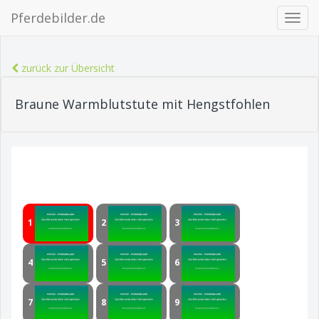
Pferdebilder.de
Navig
ein-/
zurück zur Übersicht
Braune Warmblutstute mit Hengstfohlen
1
2
3
4
5
6
7
8
9