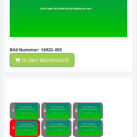
Bild Nummer: 16923-055
in den Warenkorb
1
2
3
4
5
6