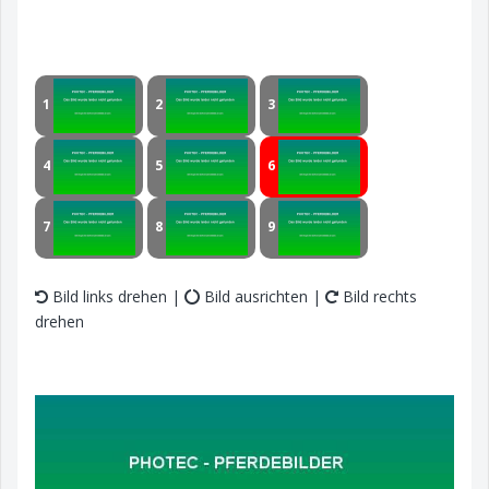
1
2
3
4
5
6
7
8
9
Bild links drehen |
Bild ausrichten |
Bild rechts
drehen