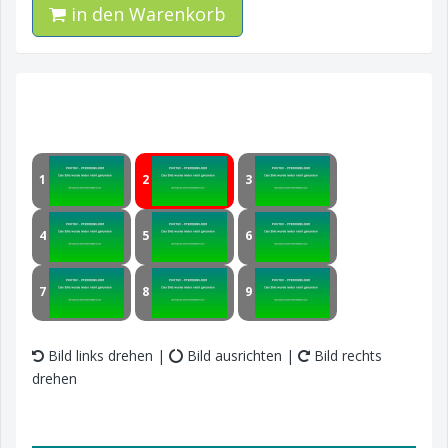
in den Warenkorb
1
2
3
4
5
6
7
8
9
Bild links drehen |
Bild ausrichten |
Bild rechts
drehen