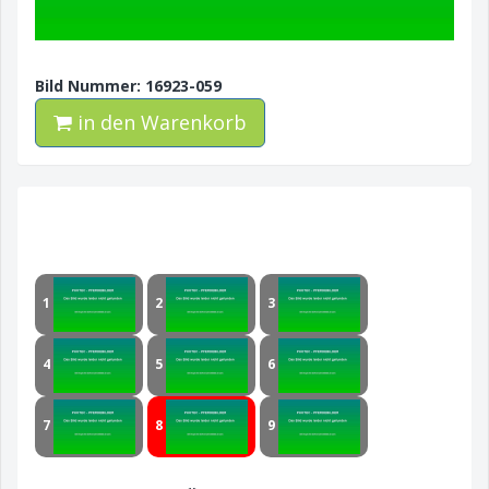
Bild Nummer: 16923-059
in den Warenkorb
1
2
3
4
5
6
7
8
9