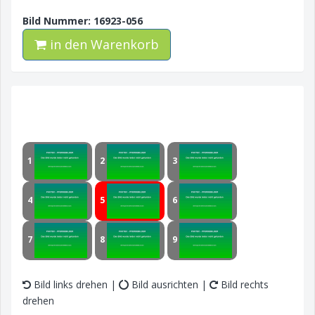
Bild Nummer: 16923-056
in den Warenkorb
1
2
3
4
5
6
7
8
9
Bild links drehen |
Bild ausrichten |
Bild rechts
drehen