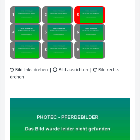
1
2
3
4
5
6
7
8
9
Bild links drehen |
Bild ausrichten |
Bild rechts
drehen