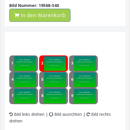
Bild Nummer: 19568-540
in den Warenkorb
1
2
3
4
5
6
7
8
9
Bild links drehen |
Bild ausrichten |
Bild rechts
drehen