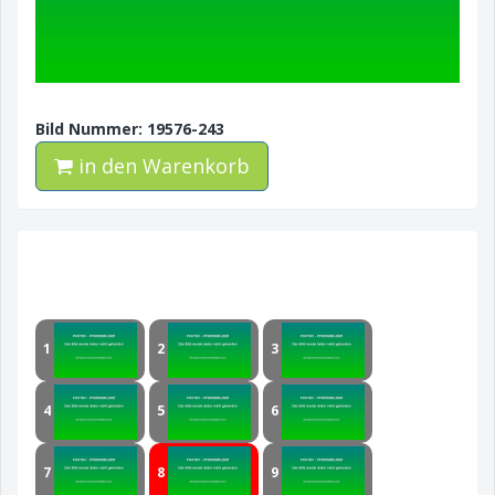
Bild Nummer: 19576-243
in den Warenkorb
1
2
3
4
5
6
7
8
9