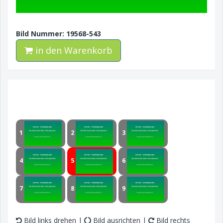
Bild Nummer: 19568-543
in den Warenkorb
1
2
3
4
5
6
7
8
9
Bild links drehen |
Bild ausrichten |
Bild rechts