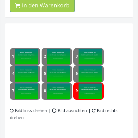
in den Warenkorb
1
2
3
4
5
6
7
8
9
Bild links drehen |
Bild ausrichten |
Bild rechts
drehen