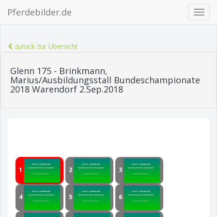
Pferdebilder.de
Navig
ein-/
zurück zur Übersicht
Glenn 175 - Brinkmann,
Marius/Ausbildungsstall Bundeschampionate
2018 Warendorf 2.Sep.2018
1
2
3
4
5
6