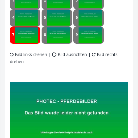
1
2
3
4
5
6
7
8
9
Bild links drehen |
Bild ausrichten |
Bild rechts
drehen