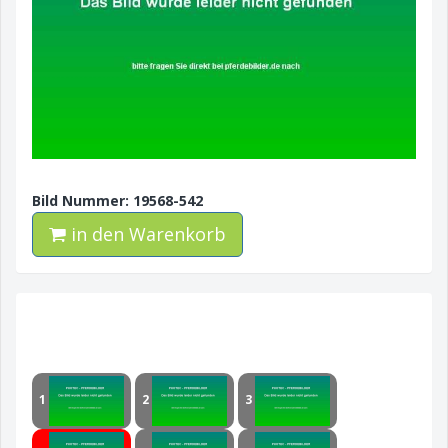
Bild Nummer: 19568-542
in den Warenkorb
1
2
3