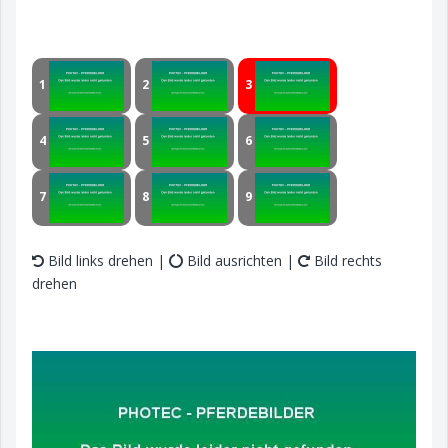
1
2
3
4
5
6
7
8
9
Bild links drehen |
Bild ausrichten |
Bild rechts
drehen