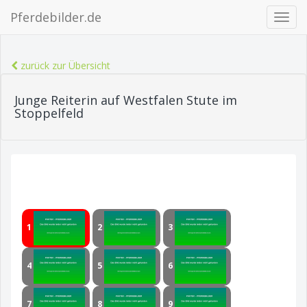
Pferdebilder.de
Navig
ein-/
zurück zur Übersicht
Junge Reiterin auf Westfalen Stute im
Stoppelfeld
1
2
3
4
5
6
7
8
9