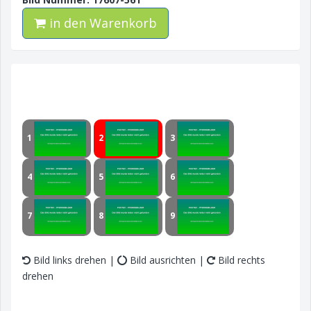
in den Warenkorb
1
2
3
4
5
6
7
8
9
Bild links drehen |
Bild ausrichten |
Bild rechts
drehen