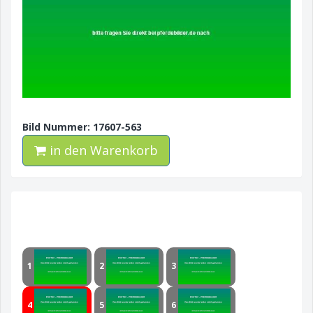
Bild Nummer: 17607-563
in den Warenkorb
1
2
3
4
5
6