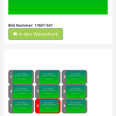
Bild Nummer: 17607-567
in den Warenkorb
1
2
3
4
5
6
7
8
9