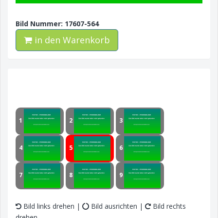
Bild Nummer: 17607-564
in den Warenkorb
1
2
3
4
5
6
7
8
9
Bild links drehen |
Bild ausrichten |
Bild rechts
drehen