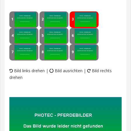
1
2
3
4
5
6
7
8
9
Bild links drehen |
Bild ausrichten |
Bild rechts
drehen