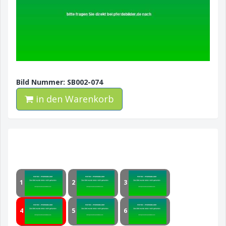
Bild Nummer: SB002-074
in den Warenkorb
1
2
3
4
5
6