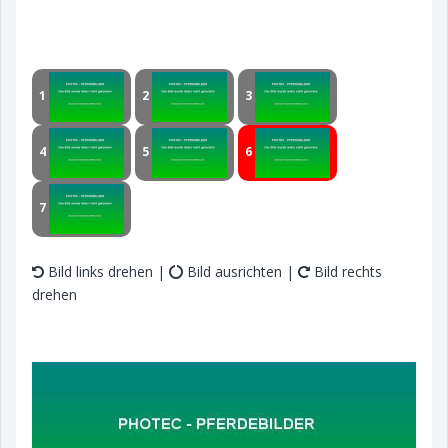
1
2
3
4
5
6
7
Bild links drehen |
Bild ausrichten |
Bild rechts
drehen