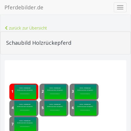
Pferdebilder.de
Navig
ein-/
zurück zur Übersicht
Schaubild Holzrückepferd
1
2
3
4
5
6
7