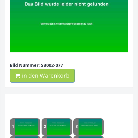
Bild Nummer: SB002-077
in den Warenkorb
1
2
3