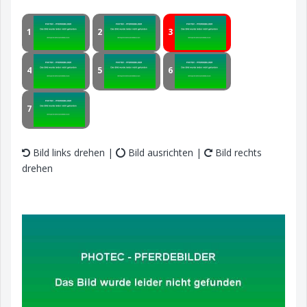
1
2
3
4
5
6
7
Bild links drehen |
Bild ausrichten |
Bild rechts
drehen