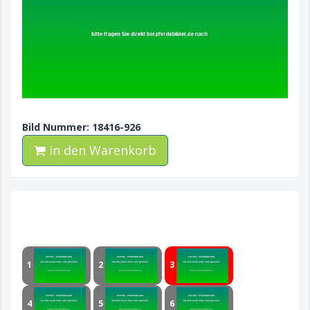
Bild Nummer: 18416-926
in den Warenkorb
1
2
3
4
5
6