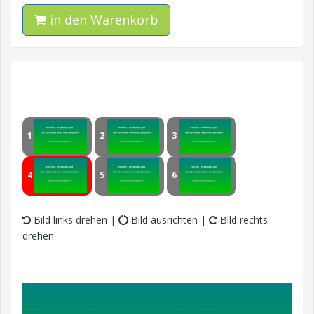
in den Warenkorb
1
2
3
4
5
6
Bild links drehen |
Bild ausrichten |
Bild rechts
drehen