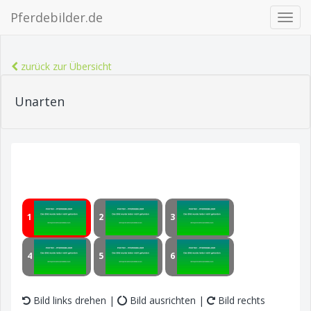
Pferdebilder.de
Navig
ein-/
zurück zur Übersicht
Unarten
1
2
3
4
5
6
Bild links drehen |
Bild ausrichten |
Bild rechts