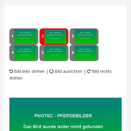
1
2
3
4
5
6
Bild links drehen |
Bild ausrichten |
Bild rechts
drehen