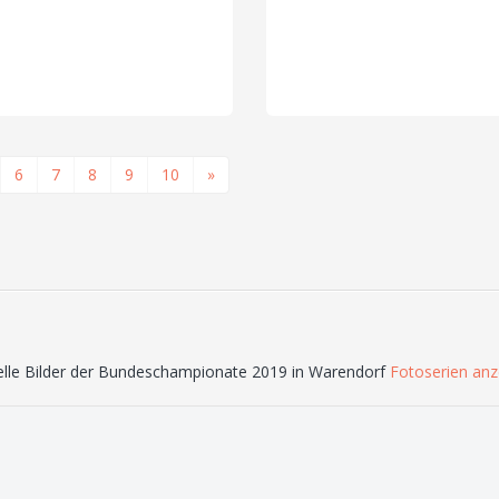
6
7
8
9
10
»
elle Bilder der Bundeschampionate 2019 in Warendorf
Fotoserien anz