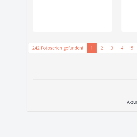
242 Fotoserien gefunden!
1
2
3
4
5
Aktu