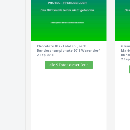
zeige alle 9 Fotos
Chocolate 087 - Löhden, Josch
Glenn
Bundeschampionate 2018 Warendorf
Mari
2.Sep.2018
Bund
2.Sep
alle 9 Fotos dieser Serie