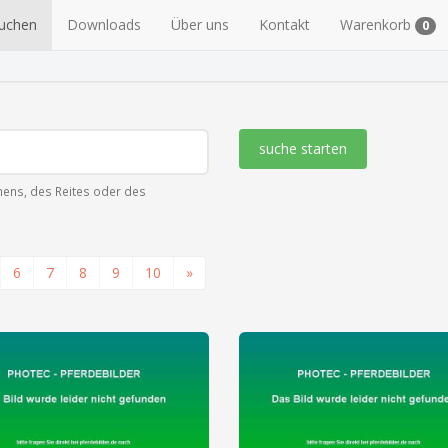
suchen
Downloads
Über uns
Kontakt
Warenkorb
0
suche starten
ens, des Reites oder des
6
7
8
9
10
»
zeige alle 2 Fotos
zeige alle 6 Fotos