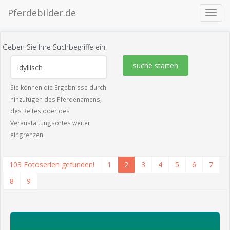
Pferdebilder.de
Navig
ein-/
Geben Sie Ihre Suchbegriffe ein:
suche starten
Sie können die Ergebnisse durch
hinzufügen des Pferdenamens,
des Reites oder des
Veranstaltungsortes weiter
eingrenzen.
103 Fotoserien gefunden!
1
2
3
4
5
6
7
8
9
zeige alle 3 Fotos