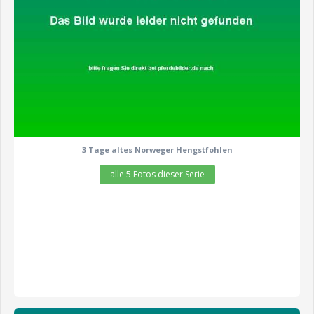
3 Tage altes Norweger Hengstfohlen
alle 5 Fotos dieser Serie