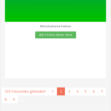
Minishetland-Fohlen
alle 5 Fotos dieser Serie
103 Fotoserien gefunden!
1
2
3
4
5
6
7
8
9