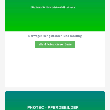
Norweger Hengstfohlen und Jährling
alle 4 Fotos dieser Serie
zeige alle 5 Fotos