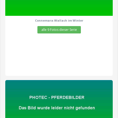
Connemara-Wallach im Winter
alle 9 Fotos dieser Serie
zeige alle 4 Fotos