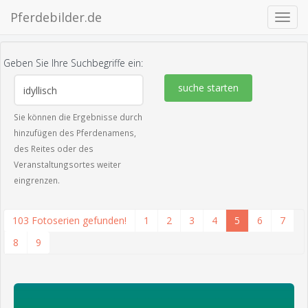
Pferdebilder.de
Navig
ein-/
Geben Sie Ihre Suchbegriffe ein:
suche starten
Sie können die Ergebnisse durch
hinzufügen des Pferdenamens,
des Reites oder des
Veranstaltungsortes weiter
eingrenzen.
103 Fotoserien gefunden!
1
2
3
4
5
6
7
8
9
zeige alle 3 Fotos