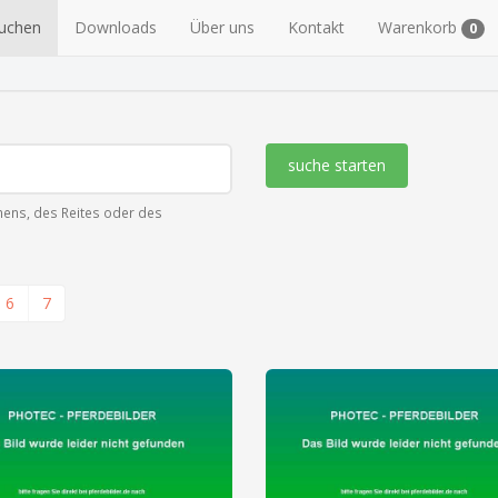
suchen
Downloads
Über uns
Kontakt
Warenkorb
0
suche starten
ens, des Reites oder des
6
7
zeige alle 9 Fotos
zeige alle 2 Fotos