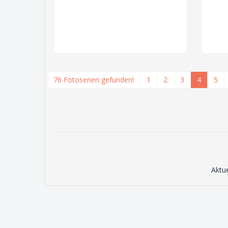
76 Fotoserien gefunden!
1
2
3
4
5
Aktu