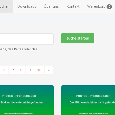
suchen
Downloads
Über uns
Kontakt
Warenkorb
0
suche starten
ens, des Reites oder des
6
7
8
9
10
»
zeige alle 3 Fotos
zeige alle 7 Fotos