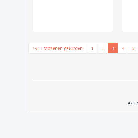
193 Fotoserien gefunden!
1
2
3
4
5
Aktu