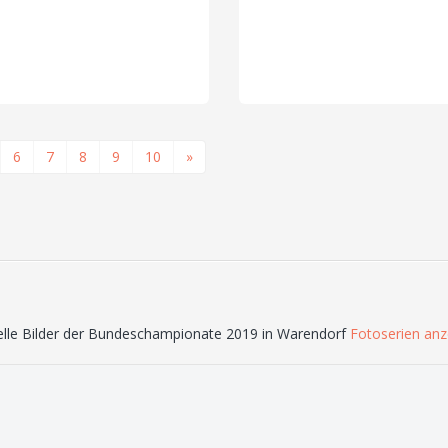
6
7
8
9
10
»
elle Bilder der Bundeschampionate 2019 in Warendorf
Fotoserien anz