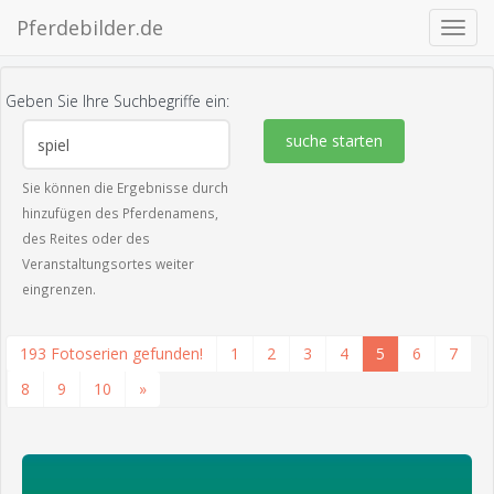
Pferdebilder.de
Navig
ein-/
Geben Sie Ihre Suchbegriffe ein:
suche starten
Sie können die Ergebnisse durch
hinzufügen des Pferdenamens,
des Reites oder des
Veranstaltungsortes weiter
eingrenzen.
193 Fotoserien gefunden!
1
2
3
4
5
6
7
8
9
10
»
zeige alle 3 Fotos