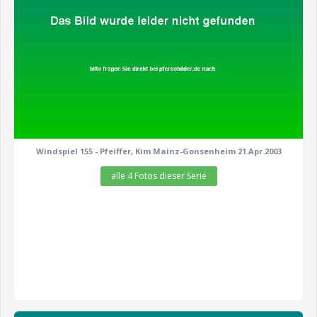
Windspiel 155 - Pfeiffer, Kim Mainz-Gonsenheim 21.Apr.2003
alle 4 Fotos dieser Serie