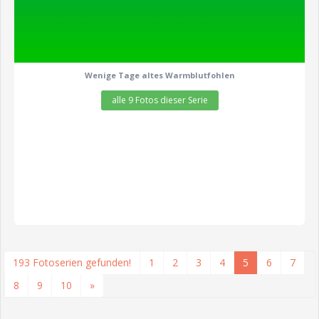
Wenige Tage altes Warmblutfohlen
alle 9 Fotos dieser Serie
193 Fotoserien gefunden!
1
2
3
4
5
6
7
8
9
10
»