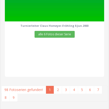
Turnierleiter Claus Homeyer-Fröhling 8.Jun.2003
alle 6 Fotos dieser Serie
98 Fotoserien gefunden!
1
2
3
4
5
6
7
8
9