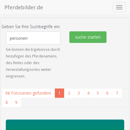
Pferdebilder.de
Navig
ein-/
Geben Sie Ihre Suchbegriffe ein:
suche starten
Sie können die Ergebnisse durch
hinzufügen des Pferdenamens,
des Reites oder des
Veranstaltungsortes weiter
eingrenzen.
98 Fotoserien gefunden!
1
2
3
4
5
6
7
8
9
zeige alle 8 Fotos